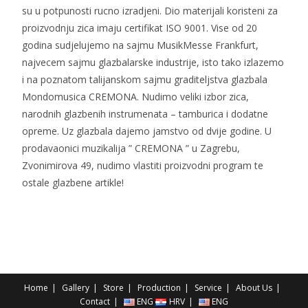
su u potpunosti rucno izradjeni. Dio materijali koristeni za
proizvodnju zica imaju certifikat ISO 9001. Vise od 20
godina sudjelujemo na sajmu MusikMesse Frankfurt,
najvecem sajmu glazbalarske industrije, isto tako izlazemo
i na poznatom talijanskom sajmu graditeljstva glazbala
Mondomusica CREMONA. Nudimo veliki izbor zica,
narodnih glazbenih instrumenata – tamburica i dodatne
opreme. Uz glazbala dajemo jamstvo od dvije godine. U
prodavaonici muzikalija ” CREMONA ” u Zagrebu,
Zvonimirova 49, nudimo vlastiti proizvodni program te
ostale glazbene artikle!
Home
Gallery
Store
Production
Service
About Us
Contact
ENG
HRV
ENG