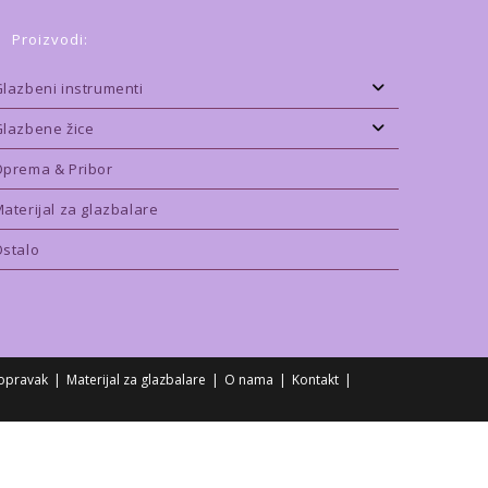
Proizvodi:
lazbeni instrumenti
lazbene žice
prema & Pribor
aterijal za glazbalare
stalo
opravak
Materijal za glazbalare
O nama
Kontakt