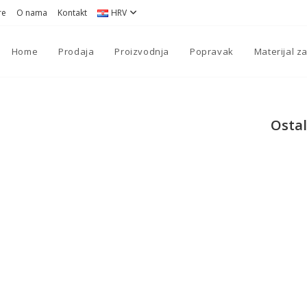
re
O nama
Kontakt
HRV
Home
Prodaja
Proizvodnja
Popravak
Materijal z
Ostal