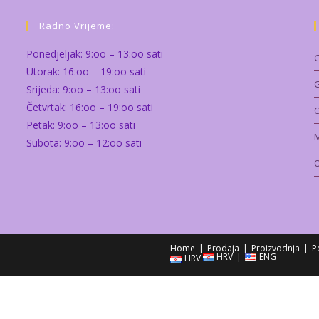
Radno Vrijeme:
Ponedjeljak: 9:oo – 13:oo sati
G
Utorak: 16:oo – 19:oo sati
G
Srijeda: 9:oo – 13:oo sati
Četvrtak: 16:oo – 19:oo sati
O
Petak: 9:oo – 13:oo sati
M
Subota: 9:oo – 12:oo sati
O
Home
Prodaja
Proizvodnja
P
HRV
ENG
HRV