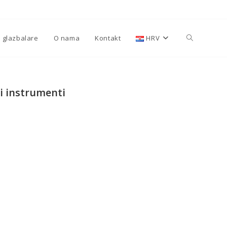
a glazbalare
O nama
Kontakt
HRV
i instrumenti